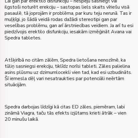
Lai gan par erektilo disfunkciju – nespēju sasniegt vai
ilgstoši noturēt erekciju – sastopas liels skaits vīriešu visā
pasaulē, tā joprojām ir problēma, par kuru teju nerunā. Tas ir
muļķīgi, jo šādā veidā rodas dažādi stereotipi gan par
veselības problēmu, gan arī ārstniecības veidiem. Ja arī tu esi
piedzīvojis erektilo disfunkciju, iesakām izmēģināt Avana vai
Spedra tabletes.
Atšķirībā no citām zālēm, Spedra lietošana nenozīmē, ka
tūliņ sasniegsi erekciju, tiklīdz norīsi tableti. Zāles palielina
asins plūsmu uz dzimumlocekli vien tad, kad esi uzbudināts.
Šī iemesla dēļ vari nesatraukties par potenciāli neērtām
situācijām.
Spedra darbojas līdzīgi kā citas ED zāles, piemēram, labi
zināmā Viagra, taču tās efekts izjūtams krieti ātrāk – vien
20 minušu laikā.