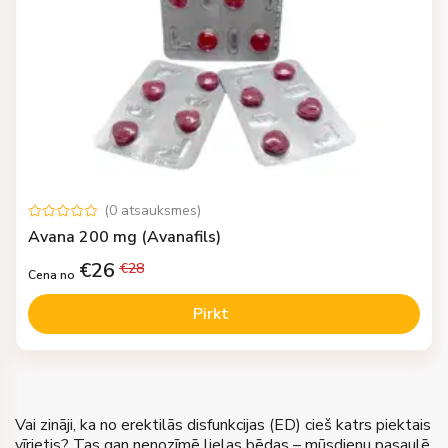
(
0
atsauksmes
)
Avana 200 mg (Avanafils)
€
26
€
28
Cena no
Pirkt
Vai zināji, ka no erektilās disfunkcijas (ED) cieš katrs piektais
vīrietis? Tas gan nenozīmē lielas bēdas – mūsdienu pasaulē