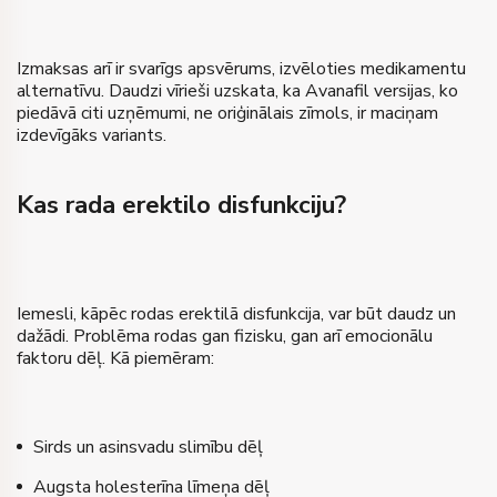
Izmaksas arī ir svarīgs apsvērums, izvēloties medikamentu
alternatīvu. Daudzi vīrieši uzskata, ka Avanafil versijas, ko
piedāvā citi uzņēmumi, ne oriģinālais zīmols, ir maciņam
izdevīgāks variants.
Kas rada erektilo disfunkciju?
Iemesli, kāpēc rodas erektilā disfunkcija, var būt daudz un
dažādi. Problēma rodas gan fizisku, gan arī emocionālu
faktoru dēļ. Kā piemēram:
Sirds un asinsvadu slimību dēļ
Augsta holesterīna līmeņa dēļ