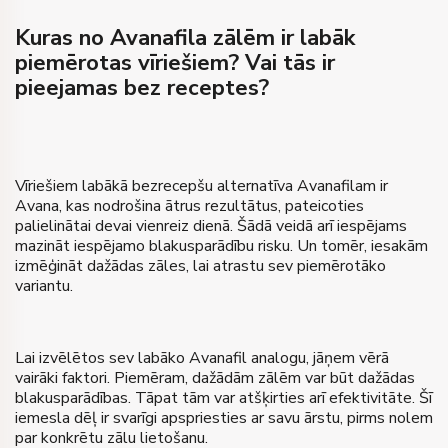
Kuras no Avanafila zālēm ir labāk
piemērotas vīriešiem? Vai tās ir
pieejamas bez receptes?
Vīriešiem labākā bezrecepšu alternatīva Avanafilam ir
Avana, kas nodrošina ātrus rezultātus, pateicoties
palielinātai devai vienreiz dienā. Šādā veidā arī iespējams
mazināt iespējamo blakusparādību risku. Un tomēr, iesakām
izmēģināt dažādas zāles, lai atrastu sev piemērotāko
variantu.
Lai izvēlētos sev labāko Avanafil analogu, jāņem vērā
vairāki faktori. Piemēram, dažādām zālēm var būt dažādas
blakusparādības. Tāpat tām var atšķirties arī efektivitāte. Šī
iemesla dēļ ir svarīgi apspriesties ar savu ārstu, pirms nolem
par konkrētu zālu lietošanu.