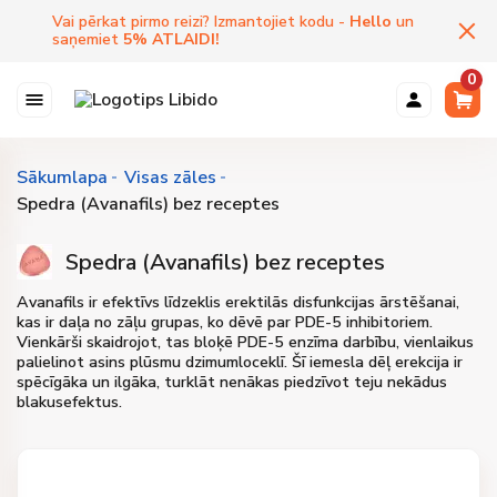
Vai pērkat pirmo reizi? Izmantojiet kodu -
Hello
un
saņemiet
5
%
ATLAIDI
!
0
Sākumlapa
Visas zāles
Spedra (Avanafils) bez receptes
Spedra (Avanafils) bez receptes
Avanafils ir efektīvs līdzeklis erektilās disfunkcijas ārstēšanai,
kas ir daļa no zāļu grupas, ko dēvē par PDE-5 inhibitoriem.
Vienkārši skaidrojot, tas bloķē PDE-5 enzīma darbību, vienlaikus
palielinot asins plūsmu dzimumloceklī. Šī iemesla dēļ erekcija ir
spēcīgāka un ilgāka, turklāt nenākas piedzīvot teju nekādus
blakusefektus.