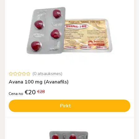
(
0
atsauksmes
)
Avana 100 mg (Avanafils)
€
20
€
28
Cena no
Pirkt