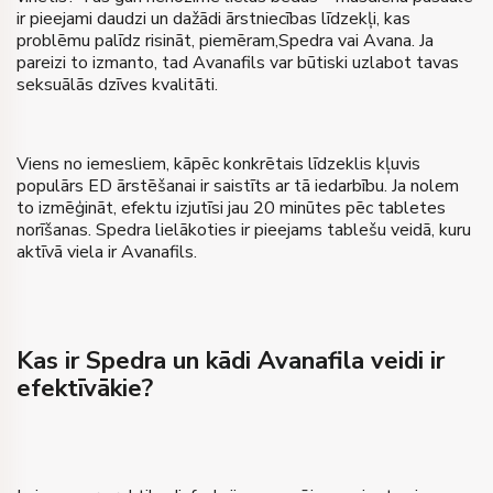
ir pieejami daudzi un dažādi ārstniecības līdzekļi, kas
problēmu palīdz risināt, piemēram,Spedra vai Avana. Ja
pareizi to izmanto, tad Avanafils var būtiski uzlabot tavas
seksuālās dzīves kvalitāti.
Viens no iemesliem, kāpēc konkrētais līdzeklis kļuvis
populārs ED ārstēšanai ir saistīts ar tā iedarbību. Ja nolem
to izmēģināt, efektu izjutīsi jau 20 minūtes pēc tabletes
norīšanas. Spedra lielākoties ir pieejams tablešu veidā, kuru
aktīvā viela ir Avanafils.
Kas ir Spedra un kādi Avanafila veidi ir
efektīvākie?