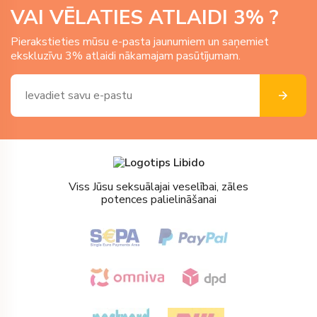
VAI VĒLATIES ATLAIDI
3
% ?
Pierakstieties mūsu e-pasta jaunumiem un saņemiet
ekskluzīvu 3% atlaidi nākamajam pasūtījumam.
Viss Jūsu seksuālajai veselībai, zāles
potences palielināšanai