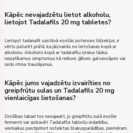
Kāpēc nevajadzētu lietot alkoholu,
lietojot Tadalafils 20 mg tabletes?
Lietojot tadanafil sastāvā esošās potences līdzekļus, ir
vērts paturēt prātā, ka jāizvairās no lietošanas kopā ar
alkoholu. Alkohols kopā ar tadalafilu izraisa tādus
nepatīkamus simptomus kā reiboni, ģīboni, galvassāpes vai
sirds ritma traucējumus.
Kāpēc jums vajadzētu izvairīties no
greipfrūtu sulas un Tadalafils 20 mg
vienlaicīgas lietošanas?
Drošības labad tos nesajaukt, jo greipfrūtu sulā esošie
fermenti var aizkavēt Tadalafila tablešu iedarbību,
vienlaikus pastiprinot noteiktas blakusparādības, piemēram,