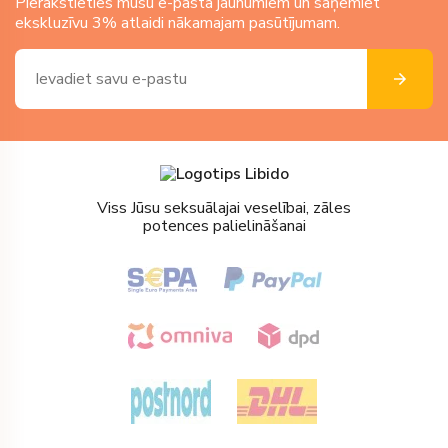
Pierakstieties mūsu e-pasta jaunumiem un saņemiet
ekskluzīvu 3% atlaidi nākamajam pasūtījumam.
Viss Jūsu seksuālajai veselībai, zāles
potences palielināšanai