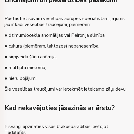
Pastāstiet savam veselības aprūpes speciālistam, ja jums
jau ir kādi veselības traucējumi, piemēram:
● dzimumlocekļa anomālijas vai Peironija slimība,
● cukura (piemēram, laktozes) nepanesamība,
● sirpjveida šūnu anēmija,
● multiplā mieloma,
● nieru bojājumi.
Šie veselības traucējumi var ietekmēt ieteicamo zāļu devu.
Kad nekavējoties jāsazinās ar ārstu?
Ir svarīgi apzināties visas blakusparādības, lietojot
Tadalafils.