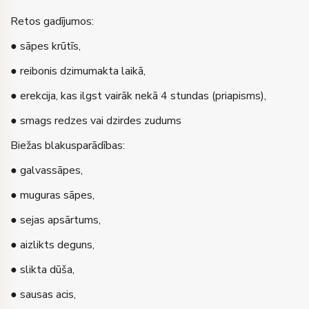
Retos gadījumos:
● sāpes krūtīs,
● reibonis dzimumakta laikā,
● erekcija, kas ilgst vairāk nekā 4 stundas (priapisms),
● smags redzes vai dzirdes zudums
Biežas blakusparādības:
● galvassāpes,
● muguras sāpes,
● sejas apsārtums,
● aizlikts deguns,
● slikta dūša,
● sausas acis,