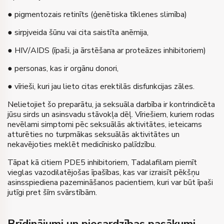
● pigmentozais retinīts (ģenētiska tīklenes slimība)
● sirpjveida šūnu vai cita saistīta anēmija,
● HIV/AIDS (īpaši, ja ārstēšana ar proteāzes inhibitoriem)
● personas, kas ir orgānu donori,
● vīrieši, kuri jau lieto citas erektilās disfunkcijas zāles.
Nelietojiet šo preparātu, ja seksuāla darbība ir kontrindicēta
jūsu sirds un asinsvadu stāvokļa dēļ. Vīriešiem, kuriem rodas
nevēlami simptomi pēc seksuālās aktivitātes, ieteicams
atturēties no turpmākas seksuālās aktivitātes un
nekavējoties meklēt medicīnisko palīdzību.
Tāpat kā citiem PDE5 inhibitoriem, Tadalafilam piemīt
vieglas vazodilatējošas īpašības, kas var izraisīt pēkšņu
asinsspiediena pazemināšanos pacientiem, kuri var būt īpaši
jutīgi pret šīm svārstībām.
Brīdinājumi un piesardzības pasākumi