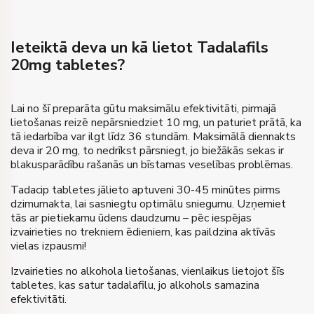
€
110
Cena
8 Tabletes
Dāvana
Pirkt
Ieteiktā deva un kā lietot Tadalafils
€
200
Cena
20mg tabletes?
Pirkt
Lai no šī preparāta gūtu maksimālu efektivitāti, pirmajā
lietošanas reizē nepārsniedziet 10 mg, un paturiet prātā, ka
tā iedarbība var ilgt līdz 36 stundām. Maksimālā diennakts
deva ir 20 mg, to nedrīkst pārsniegt, jo biežākās sekas ir
blakusparādību rašanās un bīstamas veselības problēmas.
Tadacip tabletes jālieto aptuveni 30-45 minūtes pirms
dzimumakta, lai sasniegtu optimālu sniegumu. Uzņemiet
tās ar pietiekamu ūdens daudzumu – pēc iespējas
izvairieties no trekniem ēdieniem, kas paildzina aktīvās
vielas izpausmi!
Izvairieties no alkohola lietošanas, vienlaikus lietojot šīs
tabletes, kas satur tadalafilu, jo alkohols samazina
efektivitāti.