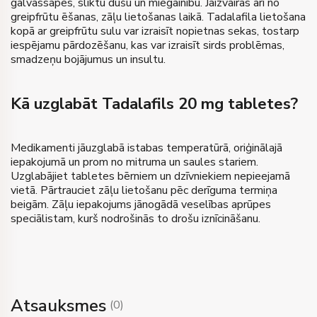
galvassāpes, sliktu dūšu un miegainību. Jāizvairās arī no
greipfrūtu ēšanas, zāļu lietošanas laikā. Tadalafila lietošana
kopā ar greipfrūtu sulu var izraisīt nopietnas sekas, tostarp
iespējamu pārdozēšanu, kas var izraisīt sirds problēmas,
smadzeņu bojājumus un insultu.
Kā uzglabāt Tadalafils 20 mg tabletes?
Medikamenti jāuzglabā istabas temperatūrā, oriģinālajā
iepakojumā un prom no mitruma un saules stariem.
Uzglabājiet tabletes bērniem un dzīvniekiem nepieejamā
vietā. Pārtrauciet zāļu lietošanu pēc derīguma termiņa
beigām. Zāļu iepakojums jānogādā veselības aprūpes
speciālistam, kurš nodrošinās to drošu iznīcināšanu.
Atsauksmes
(
0
)