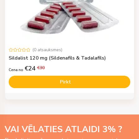
(
0
atsauksmes
)
Sildalist 120 mg (Sildenafils & Tadalafils)
€
24
€
30
Cena no
Pirkt
VAI VĒLATIES ATLAIDI
3
% ?