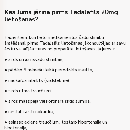
Kas Jums jāzina pirms Tadalafils 20mg
lietošanas?
Pacientiem, kuri lieto medikamentus šādu slimību
ārstēšanai, pirms Tadalafils lietošanas jākonsultējas ar savu
ārstu vai arī jāatturas no preparāta lietošanas, ja jums ir:
● sirds un asinsvadu slimības,
● pēdējo 6 mēnešu laikā pieredzēts insults,
● miokarda infarkts (sirdslēkme),
● sirds ritma traucējumi,
● sirds mazspēja vai koronārā sirds slimība,
● nestabila stenokardija,
● asinsspiediena traucējumi, tostarp hipertensija un
hipotensija,