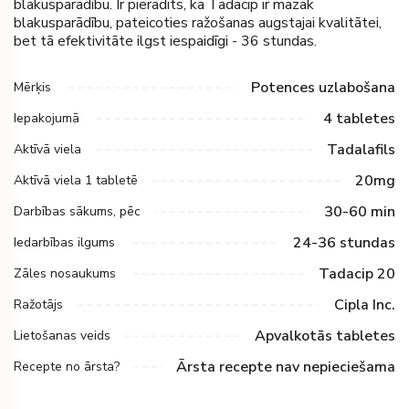
blakusparādību. Ir pierādīts, ka Tadacip ir mazāk
blakusparādību, pateicoties ražošanas augstajai kvalitātei,
bet tā efektivitāte ilgst iespaidīgi - 36 stundas.
Potences uzlabošana
Mērķis
4 tabletes
Iepakojumā
Tadalafils
Aktīvā viela
20mg
Aktīvā viela 1 tabletē
30-60 min
Darbības sākums, pēc
24-36 stundas
Iedarbības ilgums
Tadacip 20
Zāles nosaukums
Cipla Inc.
Ražotājs
Apvalkotās tabletes
Lietošanas veids
Ārsta recepte nav nepieciešama
Recepte no ārsta?