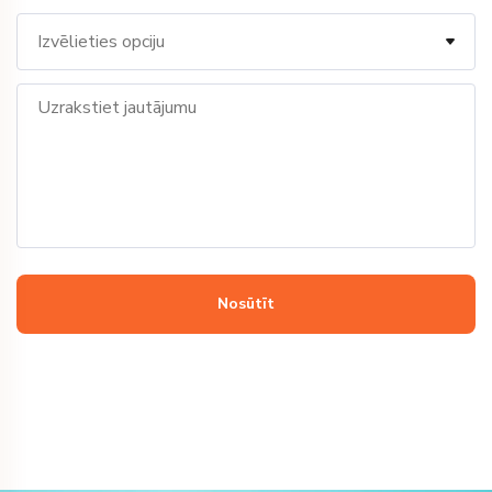
Izvēlieties opciju
Wholesale order
Change order
Complain
Other
Nosūtīt