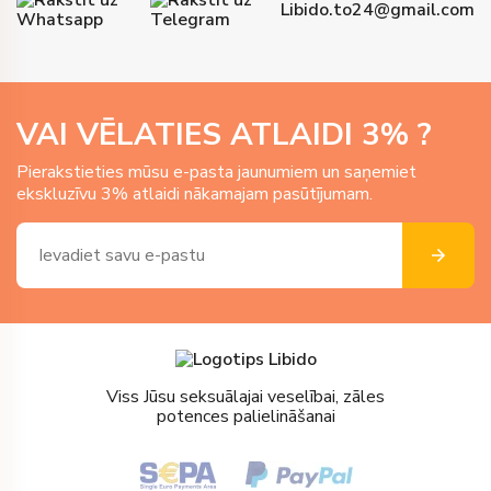
Libido.to24@gmail.com
VAI VĒLATIES ATLAIDI
3
% ?
Pierakstieties mūsu e-pasta jaunumiem un saņemiet
ekskluzīvu 3% atlaidi nākamajam pasūtījumam.
Viss Jūsu seksuālajai veselībai, zāles
potences palielināšanai